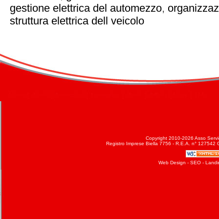
gestione elettrica del automezzo
,
organizzazi
struttura elettrica dell veicolo
Copyright 2010-2026 Asso Service
Registro Imprese Biella 7756 - R.E.A. n° 127542 C
Web Design
-
SEO
-
Landi