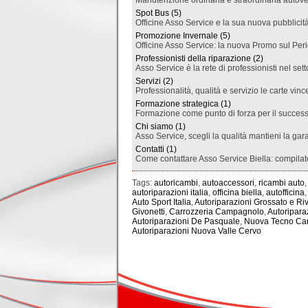
Manutenzione ordinaria e straordinaria autove
Spot Bus (5)
Officine Asso Service e la sua nuova pubblicità
Promozione Invernale (5)
Officine Asso Service: la nuova Promo sul Per
Professionisti della riparazione (2)
Asso Service è la rete di professionisti nel sett
Servizi (2)
Professionalità, qualità e servizio le carte vi
Formazione strategica (1)
Formazione come punto di forza per il successo
Chi siamo (1)
Asso Service, scegli la qualità mantieni la garan
Contatti (1)
Come contattare Asso Service Biella: compilate 
Tags:
autoricambi
,
autoaccessori
,
ricambi auto
autoriparazioni italia
,
officina biella
,
autofficina
,
Auto Sport Italia
,
Autoriparazioni Grossato e Ri
Givonetti
,
Carrozzeria Campagnolo
,
Autoripara
Autoriparazioni De Pasquale
,
Nuova Tecno Ca
Autoriparazioni Nuova Valle Cervo