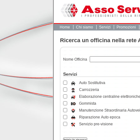
Home
Chi siamo
Servizi
Promozioni
Ricerca un officina nella rete
Nome Officina
Servizi
Auto Sostitutiva
Carrozzeria
Elaborazione centraline elettronich
Gommista
Manutenzione Straordinaria Autovei
Riparazione Auto epoca
Servizio pre-visione