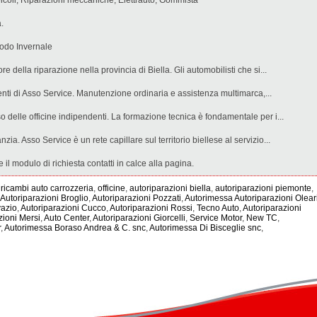
icoli, Riparazioni meccaniche, Elettrauto, Gommista
.
iodo Invernale
ore della riparazione nella provincia di Biella. Gli automobilisti che si...
ncenti di Asso Service. Manutenzione ordinaria e assistenza multimarca,...
 delle officine indipendenti. La formazione tecnica è fondamentale per i...
zia. Asso Service è un rete capillare sul territorio biellese al servizio...
il modulo di richiesta contatti in calce alla pagina.
,
ricambi auto carrozzeria
,
officine
,
autoriparazioni biella
,
autoriparazioni piemonte
,
Autoriparazioni Broglio
,
Autoriparazioni Pozzati
,
Autorimessa Autoriparazioni Olear
vazio
,
Autoriparazioni Cucco
,
Autoriparazioni Rossi
,
Tecno Auto
,
Autoriparazioni
zioni Mersi
,
Auto Center
,
Autoriparazioni Giorcelli
,
Service Motor
,
New TC
,
r
,
Autorimessa Boraso Andrea & C. snc
,
Autorimessa Di Bisceglie snc
,