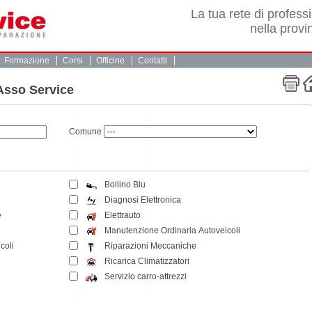
La tua rete di professi
nella provin
Formazione
Corsi
Officine
Contatti
 Asso Service
Comune
Bollino Blu
Diagnosi Elettronica
e
Elettrauto
Manutenzione Ordinaria Autoveicoli
coli
Riparazioni Meccaniche
Ricarica Climatizzatori
Servizio carro-attrezzi